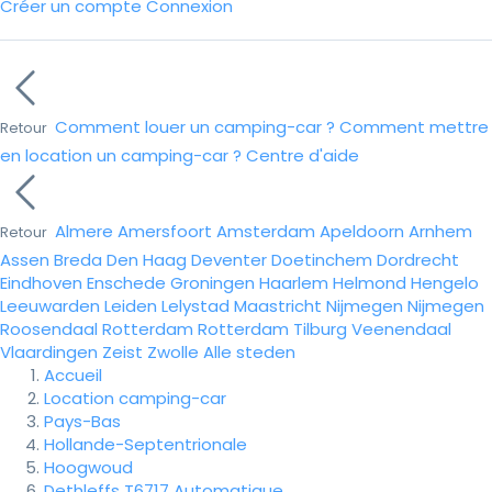
Créer un compte
Connexion
Comment louer un camping-car ?
Comment mettre
Retour
en location un camping-car ?
Centre d'aide
Almere
Amersfoort
Amsterdam
Apeldoorn
Arnhem
Retour
Assen
Breda
Den Haag
Deventer
Doetinchem
Dordrecht
Eindhoven
Enschede
Groningen
Haarlem
Helmond
Hengelo
Leeuwarden
Leiden
Lelystad
Maastricht
Nijmegen
Nijmegen
Roosendaal
Rotterdam
Rotterdam
Tilburg
Veenendaal
Vlaardingen
Zeist
Zwolle
Alle steden
Accueil
Location camping-car
Pays-Bas
Hollande-Septentrionale
Hoogwoud
Dethleffs T6717 Automatique