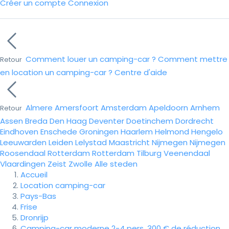
Créer un compte
Connexion
Comment louer un camping-car ?
Comment mettre
Retour
en location un camping-car ?
Centre d'aide
Almere
Amersfoort
Amsterdam
Apeldoorn
Arnhem
Retour
Assen
Breda
Den Haag
Deventer
Doetinchem
Dordrecht
Eindhoven
Enschede
Groningen
Haarlem
Helmond
Hengelo
Leeuwarden
Leiden
Lelystad
Maastricht
Nijmegen
Nijmegen
Roosendaal
Rotterdam
Rotterdam
Tilburg
Veenendaal
Vlaardingen
Zeist
Zwolle
Alle steden
Accueil
Location camping-car
Pays-Bas
Frise
Dronrijp
Camping-car moderne 2-4 pers. 300 € de réduction