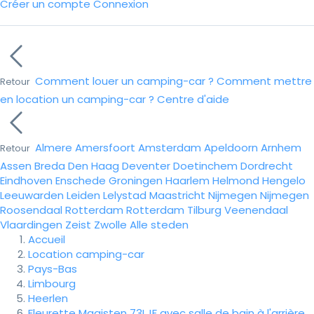
Créer un compte
Connexion
Comment louer un camping-car ?
Comment mettre
Retour
en location un camping-car ?
Centre d'aide
Almere
Amersfoort
Amsterdam
Apeldoorn
Arnhem
Retour
Assen
Breda
Den Haag
Deventer
Doetinchem
Dordrecht
Eindhoven
Enschede
Groningen
Haarlem
Helmond
Hengelo
Leeuwarden
Leiden
Lelystad
Maastricht
Nijmegen
Nijmegen
Roosendaal
Rotterdam
Rotterdam
Tilburg
Veenendaal
Vlaardingen
Zeist
Zwolle
Alle steden
Accueil
Location camping-car
Pays-Bas
Limbourg
Heerlen
Fleurette Magisten 73LJF avec salle de bain à l'arrière