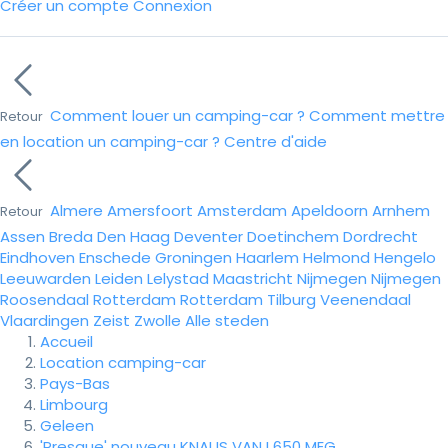
Créer un compte
Connexion
Comment louer un camping-car ?
Comment mettre
Retour
en location un camping-car ?
Centre d'aide
Almere
Amersfoort
Amsterdam
Apeldoorn
Arnhem
Retour
Assen
Breda
Den Haag
Deventer
Doetinchem
Dordrecht
Eindhoven
Enschede
Groningen
Haarlem
Helmond
Hengelo
Leeuwarden
Leiden
Lelystad
Maastricht
Nijmegen
Nijmegen
Roosendaal
Rotterdam
Rotterdam
Tilburg
Veenendaal
Vlaardingen
Zeist
Zwolle
Alle steden
Accueil
Location camping-car
Pays-Bas
Limbourg
Geleen
'Presque' nouveau KNAUS VAN I 650 MEG.