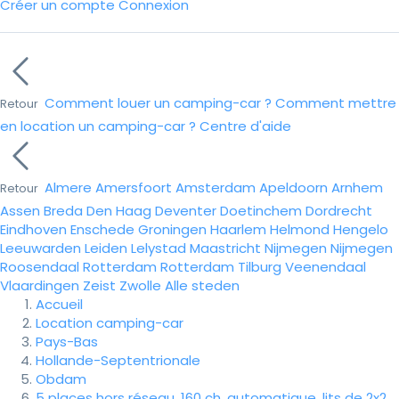
Créer un compte
Connexion
Comment louer un camping-car ?
Comment mettre
Retour
en location un camping-car ?
Centre d'aide
Almere
Amersfoort
Amsterdam
Apeldoorn
Arnhem
Retour
Assen
Breda
Den Haag
Deventer
Doetinchem
Dordrecht
Eindhoven
Enschede
Groningen
Haarlem
Helmond
Hengelo
Leeuwarden
Leiden
Lelystad
Maastricht
Nijmegen
Nijmegen
Roosendaal
Rotterdam
Rotterdam
Tilburg
Veenendaal
Vlaardingen
Zeist
Zwolle
Alle steden
Accueil
Location camping-car
Pays-Bas
Hollande-Septentrionale
Obdam
5 places hors réseau, 160 ch, automatique, lits de 2x2