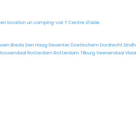
n location un camping-car ?
Centre d'aide
ssen
Breda
Den Haag
Deventer
Doetinchem
Dordrecht
Eind
Roosendaal
Rotterdam
Rotterdam
Tilburg
Veenendaal
Vlaa