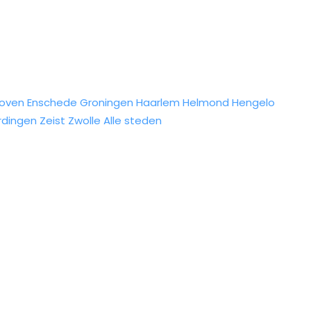
hoven
Enschede
Groningen
Haarlem
Helmond
Hengelo
rdingen
Zeist
Zwolle
Alle steden