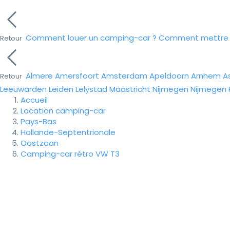
Comment louer un camping-car ?
Comment mettre e
Retour
Almere
Amersfoort
Amsterdam
Apeldoorn
Arnhem
A
Retour
Leeuwarden
Leiden
Lelystad
Maastricht
Nijmegen
Nijmegen
Accueil
Location camping-car
Pays-Bas
Hollande-Septentrionale
Oostzaan
Camping-car rétro VW T3