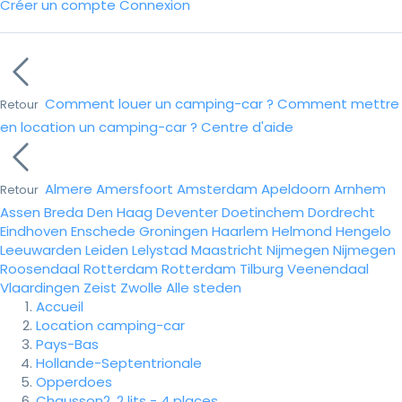
Créer un compte
Connexion
Comment louer un camping-car ?
Comment mettre
Retour
en location un camping-car ?
Centre d'aide
Almere
Amersfoort
Amsterdam
Apeldoorn
Arnhem
Retour
Assen
Breda
Den Haag
Deventer
Doetinchem
Dordrecht
Eindhoven
Enschede
Groningen
Haarlem
Helmond
Hengelo
Leeuwarden
Leiden
Lelystad
Maastricht
Nijmegen
Nijmegen
Roosendaal
Rotterdam
Rotterdam
Tilburg
Veenendaal
Vlaardingen
Zeist
Zwolle
Alle steden
Accueil
Location camping-car
Pays-Bas
Hollande-Septentrionale
Opperdoes
Chausson2, 2 lits - 4 places.