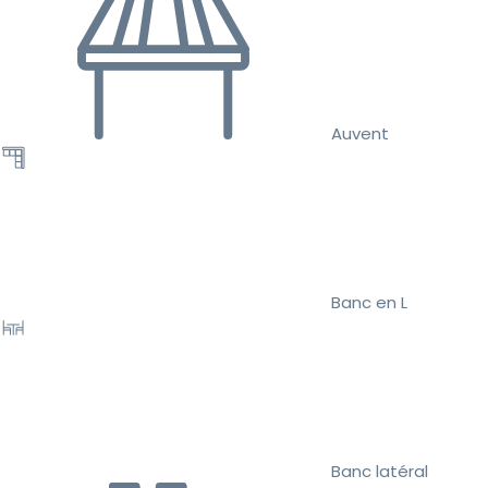
Auvent
Banc en L
Banc latéral