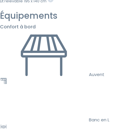
Lit relevable
195 x 140 cm
Équipements
Confort à bord
Auvent
Banc en L