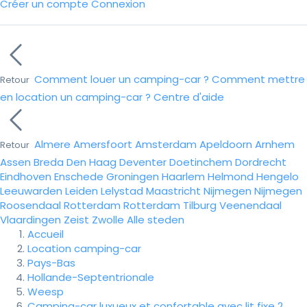
Créer un compte
Connexion
Comment louer un camping-car ?
Comment mettre
Retour
en location un camping-car ?
Centre d'aide
Almere
Amersfoort
Amsterdam
Apeldoorn
Arnhem
Retour
Assen
Breda
Den Haag
Deventer
Doetinchem
Dordrecht
Eindhoven
Enschede
Groningen
Haarlem
Helmond
Hengelo
Leeuwarden
Leiden
Lelystad
Maastricht
Nijmegen
Nijmegen
Roosendaal
Rotterdam
Rotterdam
Tilburg
Veenendaal
Vlaardingen
Zeist
Zwolle
Alle steden
Accueil
Location camping-car
Pays-Bas
Hollande-Septentrionale
Weesp
Camping-car luxueux et confortable avec lit fixe 2