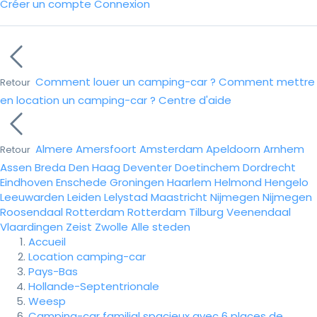
Créer un compte
Connexion
Comment louer un camping-car ?
Comment mettre
Retour
en location un camping-car ?
Centre d'aide
Almere
Amersfoort
Amsterdam
Apeldoorn
Arnhem
Retour
Assen
Breda
Den Haag
Deventer
Doetinchem
Dordrecht
Eindhoven
Enschede
Groningen
Haarlem
Helmond
Hengelo
Leeuwarden
Leiden
Lelystad
Maastricht
Nijmegen
Nijmegen
Roosendaal
Rotterdam
Rotterdam
Tilburg
Veenendaal
Vlaardingen
Zeist
Zwolle
Alle steden
Accueil
Location camping-car
Pays-Bas
Hollande-Septentrionale
Weesp
Camping-car familial spacieux avec 6 places de