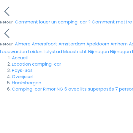
Comment louer un camping-car ?
Comment mettre e
Retour
Almere
Amersfoort
Amsterdam
Apeldoorn
Arnhem
A
Retour
Leeuwarden
Leiden
Lelystad
Maastricht
Nijmegen
Nijmegen
Accueil
Location camping-car
Pays-Bas
Overijssel
Haaksbergen
Camping-car Rimor NG 6 avec lits superposés 7 perso