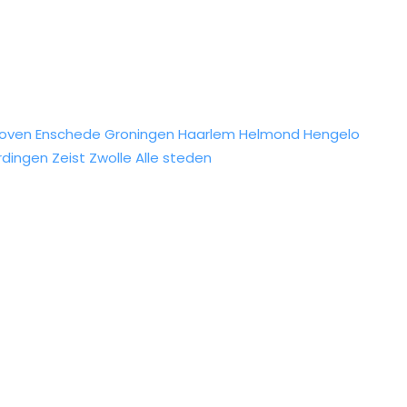
hoven
Enschede
Groningen
Haarlem
Helmond
Hengelo
rdingen
Zeist
Zwolle
Alle steden