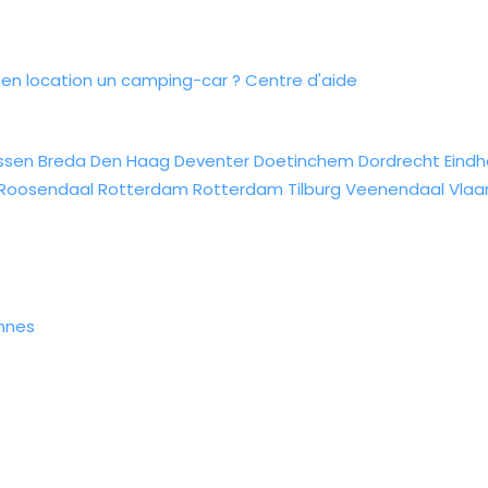
n location un camping-car ?
Centre d'aide
ssen
Breda
Den Haag
Deventer
Doetinchem
Dordrecht
Eind
Roosendaal
Rotterdam
Rotterdam
Tilburg
Veenendaal
Vlaa
nnes