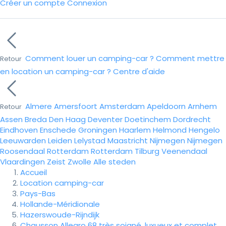
Créer un compte
Connexion
Comment louer un camping-car ?
Comment mettre
Retour
en location un camping-car ?
Centre d'aide
Almere
Amersfoort
Amsterdam
Apeldoorn
Arnhem
Retour
Assen
Breda
Den Haag
Deventer
Doetinchem
Dordrecht
Eindhoven
Enschede
Groningen
Haarlem
Helmond
Hengelo
Leeuwarden
Leiden
Lelystad
Maastricht
Nijmegen
Nijmegen
Roosendaal
Rotterdam
Rotterdam
Tilburg
Veenendaal
Vlaardingen
Zeist
Zwolle
Alle steden
Accueil
Location camping-car
Pays-Bas
Hollande-Méridionale
Hazerswoude-Rijndijk
Chausson Allegro 68 très soigné, luxueux et complet