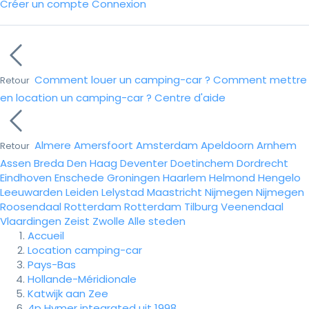
Créer un compte
Connexion
Comment louer un camping-car ?
Comment mettre
Retour
en location un camping-car ?
Centre d'aide
Almere
Amersfoort
Amsterdam
Apeldoorn
Arnhem
Retour
Assen
Breda
Den Haag
Deventer
Doetinchem
Dordrecht
Eindhoven
Enschede
Groningen
Haarlem
Helmond
Hengelo
Leeuwarden
Leiden
Lelystad
Maastricht
Nijmegen
Nijmegen
Roosendaal
Rotterdam
Rotterdam
Tilburg
Veenendaal
Vlaardingen
Zeist
Zwolle
Alle steden
Accueil
Location camping-car
Pays-Bas
Hollande-Méridionale
Katwijk aan Zee
4p Hymer integrated uit 1998