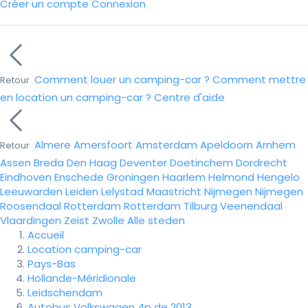
Créer un compte
Connexion
Comment louer un camping-car ?
Comment mettre
Retour
en location un camping-car ?
Centre d'aide
Almere
Amersfoort
Amsterdam
Apeldoorn
Arnhem
Retour
Assen
Breda
Den Haag
Deventer
Doetinchem
Dordrecht
Eindhoven
Enschede
Groningen
Haarlem
Helmond
Hengelo
Leeuwarden
Leiden
Lelystad
Maastricht
Nijmegen
Nijmegen
Roosendaal
Rotterdam
Rotterdam
Tilburg
Veenendaal
Vlaardingen
Zeist
Zwolle
Alle steden
Accueil
Location camping-car
Pays-Bas
Hollande-Méridionale
Leidschendam
Autobus Volkswagen 4p de 2013