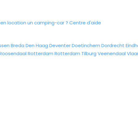
n location un camping-car ?
Centre d'aide
ssen
Breda
Den Haag
Deventer
Doetinchem
Dordrecht
Eind
Roosendaal
Rotterdam
Rotterdam
Tilburg
Veenendaal
Vlaa