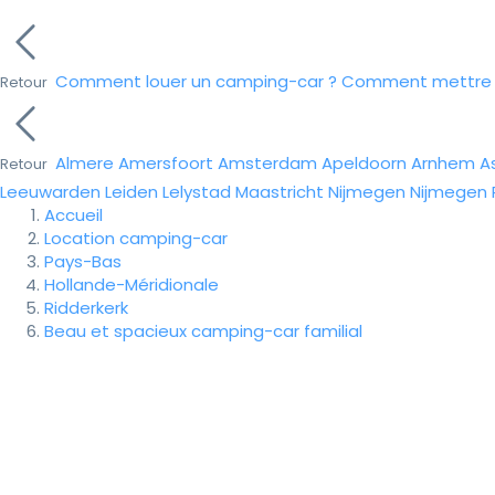
Comment louer un camping-car ?
Comment mettre e
Retour
Almere
Amersfoort
Amsterdam
Apeldoorn
Arnhem
A
Retour
Leeuwarden
Leiden
Lelystad
Maastricht
Nijmegen
Nijmegen
Accueil
Location camping-car
Pays-Bas
Hollande-Méridionale
Ridderkerk
Beau et spacieux camping-car familial