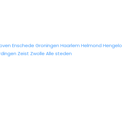
hoven
Enschede
Groningen
Haarlem
Helmond
Hengelo
rdingen
Zeist
Zwolle
Alle steden