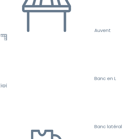
Auvent
Banc en L
Banc latéral