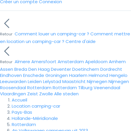
Créer un compte
Connexion
Comment louer un camping-car ?
Comment mettre
Retour
en location un camping-car ?
Centre d'aide
Almere
Amersfoort
Amsterdam
Apeldoorn
Arnhem
Retour
Assen
Breda
Den Haag
Deventer
Doetinchem
Dordrecht
Eindhoven
Enschede
Groningen
Haarlem
Helmond
Hengelo
Leeuwarden
Leiden
Lelystad
Maastricht
Nijmegen
Nijmegen
Roosendaal
Rotterdam
Rotterdam
Tilburg
Veenendaal
Vlaardingen
Zeist
Zwolle
Alle steden
Accueil
Location camping-car
Pays-Bas
Hollande-Méridionale
Rotterdam
4p Volkswagen campervan uit 2013