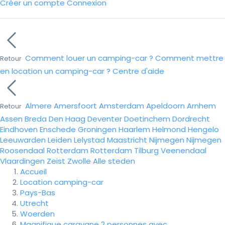
Créer un compte
Connexion
Comment louer un camping-car ?
Comment mettre
Retour
en location un camping-car ?
Centre d'aide
Almere
Amersfoort
Amsterdam
Apeldoorn
Arnhem
Retour
Assen
Breda
Den Haag
Deventer
Doetinchem
Dordrecht
Eindhoven
Enschede
Groningen
Haarlem
Helmond
Hengelo
Leeuwarden
Leiden
Lelystad
Maastricht
Nijmegen
Nijmegen
Roosendaal
Rotterdam
Rotterdam
Tilburg
Veenendaal
Vlaardingen
Zeist
Zwolle
Alle steden
Accueil
Location camping-car
Pays-Bas
Utrecht
Woerden
Magnifique caravane 2 personnes avec