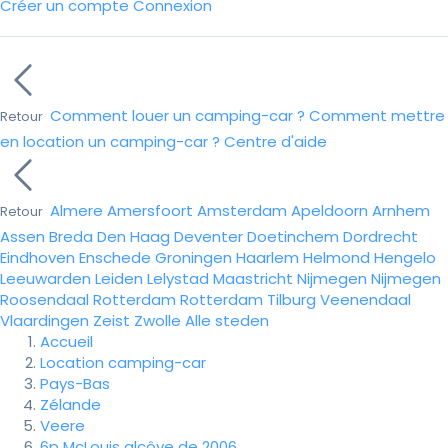
Créer un compte
Connexion
Comment louer un camping-car ?
Comment mettre
Retour
en location un camping-car ?
Centre d'aide
Almere
Amersfoort
Amsterdam
Apeldoorn
Arnhem
Retour
Assen
Breda
Den Haag
Deventer
Doetinchem
Dordrecht
Eindhoven
Enschede
Groningen
Haarlem
Helmond
Hengelo
Leeuwarden
Leiden
Lelystad
Maastricht
Nijmegen
Nijmegen
Roosendaal
Rotterdam
Rotterdam
Tilburg
Veenendaal
Vlaardingen
Zeist
Zwolle
Alle steden
Accueil
Location camping-car
Pays-Bas
Zélande
Veere
6p McLouis alcôve de 2006