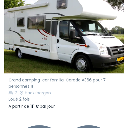
Grand camping-car familial Carado A366 pour 7
personnes !!
7
Haaksbergen
Loué 2 fois
À partir de
111 €
par jour