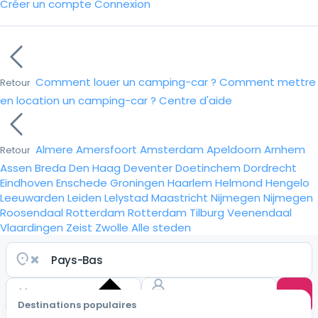
Créer un compte
Connexion
Comment louer un camping-car ?
Comment mettre
Retour
en location un camping-car ?
Centre d'aide
Almere
Amersfoort
Amsterdam
Apeldoorn
Arnhem
Retour
Assen
Breda
Den Haag
Deventer
Doetinchem
Dordrecht
Eindhoven
Enschede
Groningen
Haarlem
Helmond
Hengelo
Leeuwarden
Leiden
Lelystad
Maastricht
Nijmegen
Nijmegen
Roosendaal
Rotterdam
Rotterdam
Tilburg
Veenendaal
Vlaardingen
Zeist
Zwolle
Alle steden
Destinations populaires
Choisir