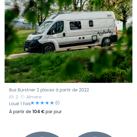
Bus Bürstner 2 places à partir de 2022
2
Almere
(1)
Loué 1 fois
À partir de
104 €
par jour