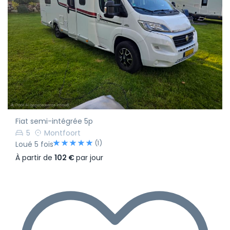
Fiat semi-intégrée 5p
5
Montfoort
(1)
Loué 5 fois
À partir de
102 €
par jour