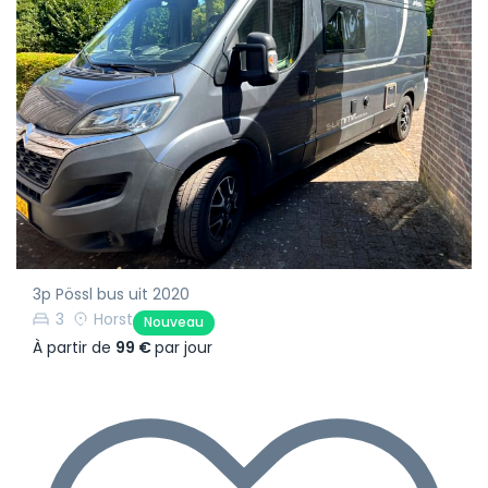
3p Pössl bus uit 2020
3
Horst
Nouveau
À partir de
99 €
par jour