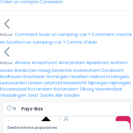
Créer un compte
Connexion
Comment louer un camping-car ?
Comment mettre
Retour
en location un camping-car ?
Centre d'aide
Almere
Amersfoort
Amsterdam
Apeldoorn
Arnhem
Retour
Assen
Breda
Den Haag
Deventer
Doetinchem
Dordrecht
Eindhoven
Enschede
Groningen
Haarlem
Helmond
Hengelo
Leeuwarden
Leiden
Lelystad
Maastricht
Nijmegen
Nijmegen
Roosendaal
Rotterdam
Rotterdam
Tilburg
Veenendaal
Vlaardingen
Zeist
Zwolle
Alle steden
Destinations populaires
Choisir