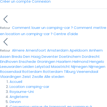
Créer un compte
Connexion
Comment louer un camping-car ?
Comment mettre
Retour
en location un camping-car ?
Centre d'aide
Almere
Amersfoort
Amsterdam
Apeldoorn
Arnhem
Retour
Assen
Breda
Den Haag
Deventer
Doetinchem
Dordrecht
Eindhoven
Enschede
Groningen
Haarlem
Helmond
Hengelo
Leeuwarden
Leiden
Lelystad
Maastricht
Nijmegen
Nijmegen
Roosendaal
Rotterdam
Rotterdam
Tilburg
Veenendaal
Vlaardingen
Zeist
Zwolle
Alle steden
Accueil
Location camping-car
Royaume-Uni
Angleterre
Devon
Conversion unique de transport en commun à