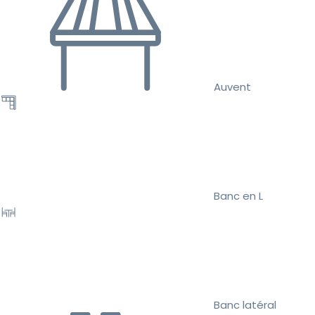
Auvent
Banc en L
Banc latéral