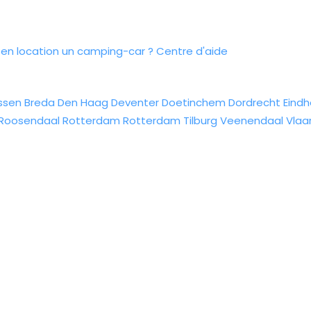
n location un camping-car ?
Centre d'aide
ssen
Breda
Den Haag
Deventer
Doetinchem
Dordrecht
Eind
Roosendaal
Rotterdam
Rotterdam
Tilburg
Veenendaal
Vlaa