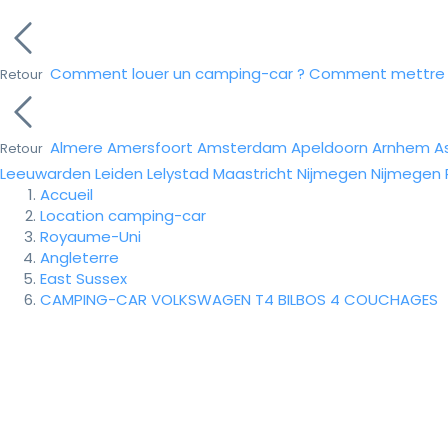
Comment louer un camping-car ?
Comment mettre e
Retour
Almere
Amersfoort
Amsterdam
Apeldoorn
Arnhem
A
Retour
Leeuwarden
Leiden
Lelystad
Maastricht
Nijmegen
Nijmegen
Accueil
Location camping-car
Royaume-Uni
Angleterre
East Sussex
CAMPING-CAR VOLKSWAGEN T4 BILBOS 4 COUCHAGES