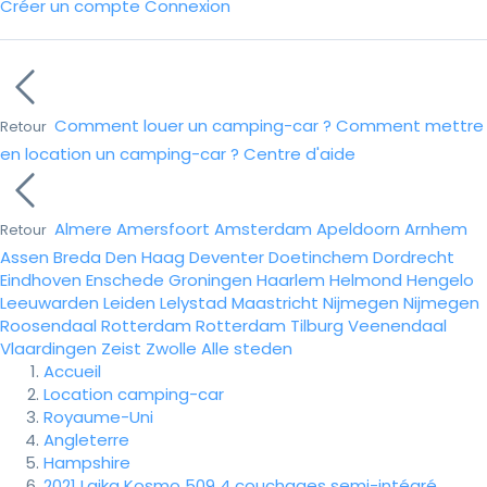
Créer un compte
Connexion
Comment louer un camping-car ?
Comment mettre
Retour
en location un camping-car ?
Centre d'aide
Almere
Amersfoort
Amsterdam
Apeldoorn
Arnhem
Retour
Assen
Breda
Den Haag
Deventer
Doetinchem
Dordrecht
Eindhoven
Enschede
Groningen
Haarlem
Helmond
Hengelo
Leeuwarden
Leiden
Lelystad
Maastricht
Nijmegen
Nijmegen
Roosendaal
Rotterdam
Rotterdam
Tilburg
Veenendaal
Vlaardingen
Zeist
Zwolle
Alle steden
Accueil
Location camping-car
Royaume-Uni
Angleterre
Hampshire
2021 Laika Kosmo 509 4 couchages semi-intégré