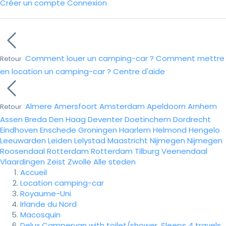
Créer un compte
Connexion
Comment louer un camping-car ?
Comment mettre
Retour
en location un camping-car ?
Centre d'aide
Almere
Amersfoort
Amsterdam
Apeldoorn
Arnhem
Retour
Assen
Breda
Den Haag
Deventer
Doetinchem
Dordrecht
Eindhoven
Enschede
Groningen
Haarlem
Helmond
Hengelo
Leeuwarden
Leiden
Lelystad
Maastricht
Nijmegen
Nijmegen
Roosendaal
Rotterdam
Rotterdam
Tilburg
Veenendaal
Vlaardingen
Zeist
Zwolle
Alle steden
Accueil
Location camping-car
Royaume-Uni
Irlande du Nord
Macosquin
Delux Campervan with toilet/shower. Sleeps 4 travels