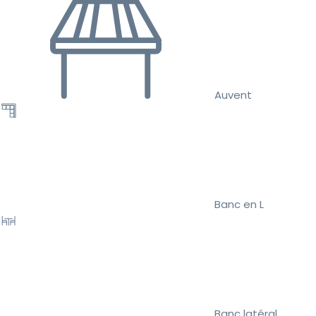
Auvent
Banc en L
Banc latéral