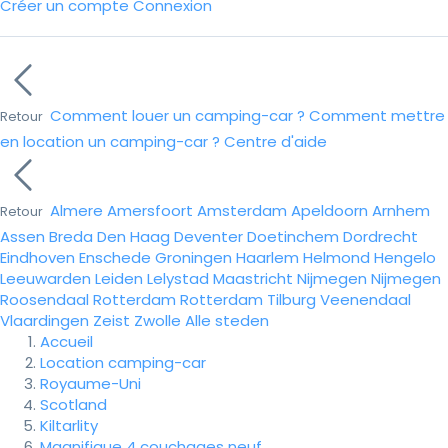
Créer un compte
Connexion
Comment louer un camping-car ?
Comment mettre
Retour
en location un camping-car ?
Centre d'aide
Almere
Amersfoort
Amsterdam
Apeldoorn
Arnhem
Retour
Assen
Breda
Den Haag
Deventer
Doetinchem
Dordrecht
Eindhoven
Enschede
Groningen
Haarlem
Helmond
Hengelo
Leeuwarden
Leiden
Lelystad
Maastricht
Nijmegen
Nijmegen
Roosendaal
Rotterdam
Rotterdam
Tilburg
Veenendaal
Vlaardingen
Zeist
Zwolle
Alle steden
Accueil
Location camping-car
Royaume-Uni
Scotland
Kiltarlity
Magnifique 4 couchages neuf