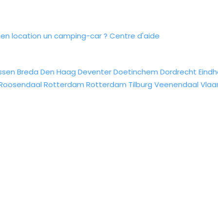
n location un camping-car ?
Centre d'aide
ssen
Breda
Den Haag
Deventer
Doetinchem
Dordrecht
Eind
Roosendaal
Rotterdam
Rotterdam
Tilburg
Veenendaal
Vlaa