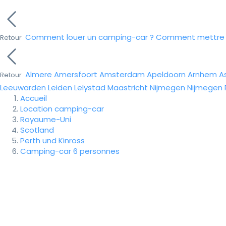
Comment louer un camping-car ?
Comment mettre e
Retour
Almere
Amersfoort
Amsterdam
Apeldoorn
Arnhem
A
Retour
Leeuwarden
Leiden
Lelystad
Maastricht
Nijmegen
Nijmegen
Accueil
Location camping-car
Royaume-Uni
Scotland
Perth und Kinross
Camping-car 6 personnes