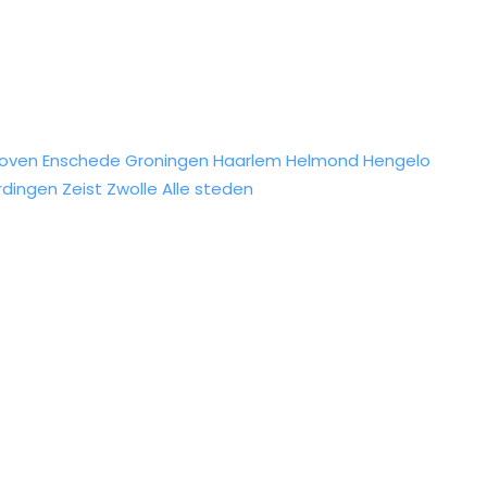
hoven
Enschede
Groningen
Haarlem
Helmond
Hengelo
rdingen
Zeist
Zwolle
Alle steden