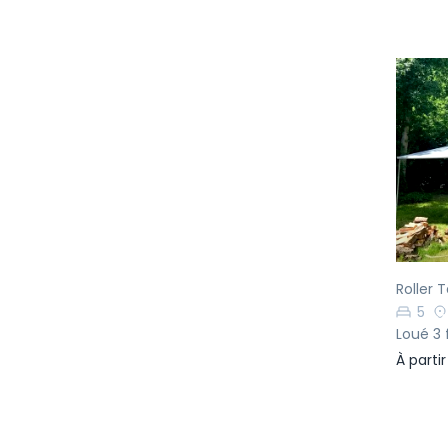
Pr
Roller 
5
Loué 3 
À parti