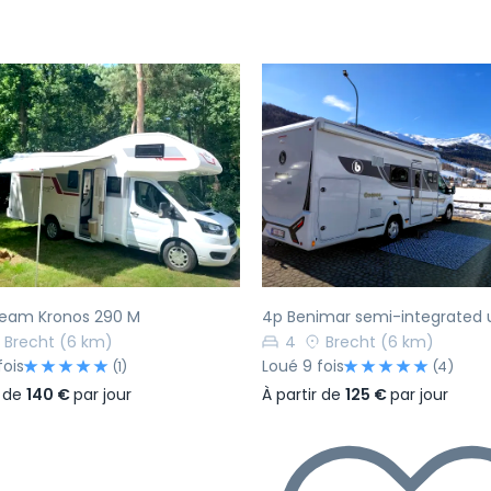
écédent
Suivant
Précédent
Team Kronos 290 M
4p Benimar semi-integrated u
Brecht
(6 km)
4
Brecht
(6 km)
fois
Loué 9 fois
(1)
(4)
r de
140 €
par jour
À partir de
125 €
par jour