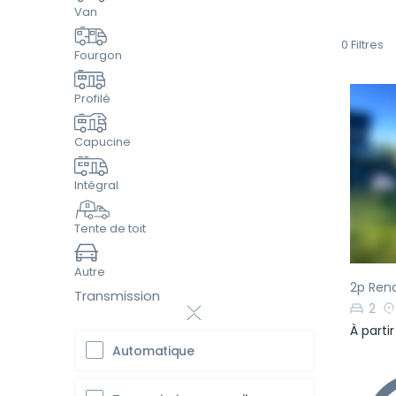
Van
0
Filtres
Fourgon
Profilé
Capucine
Pr
Intégral
Tente de toit
Autre
2p Rena
Transmission
2
À parti
Automatique