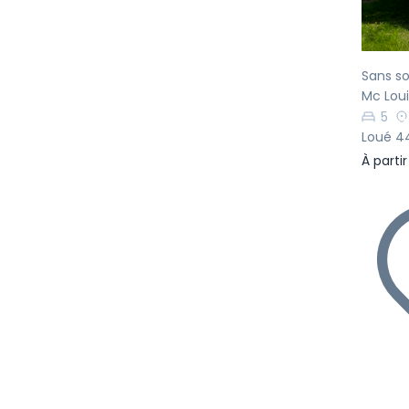
Sans so
Mc Loui
5
Loué 44
À parti