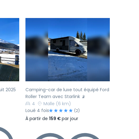
Suivant
Précédent
Suivant
it 2025
Camping-car de luxe tout équipé Ford
Roller Team avec Starlink 📡
4
Malle
(6 km)
Loué 4 fois
(2)
À partir de
159 €
par jour