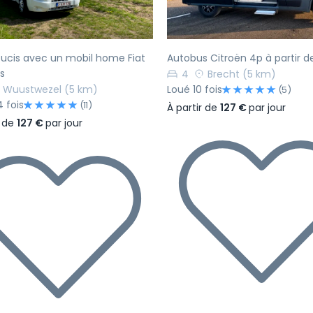
ucis avec un mobil home Fiat
Autobus Citroën 4p à partir d
s
4
Brecht
(5 km)
Wuustwezel
(5 km)
Loué 10 fois
(5)
 fois
(11)
À partir de
127 €
par jour
r de
127 €
par jour