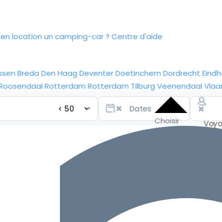
n location un camping-car ?
Centre d'aide
ssen
Breda
Den Haag
Deventer
Doetinchem
Dordrecht
Eind
Roosendaal
Rotterdam
Rotterdam
Tilburg
Veenendaal
Vlaa
Choisir
les
dates
pour les
meilleurs
tarifs