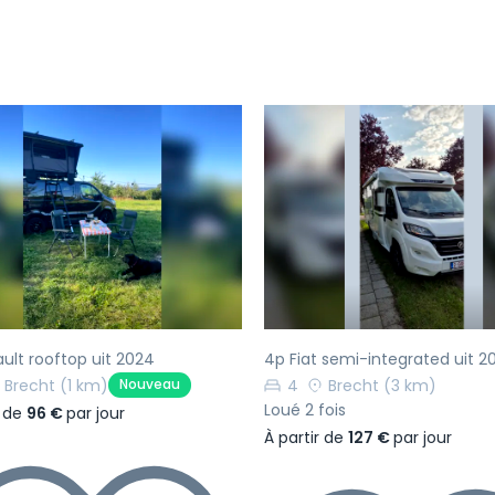
écédent
Suivant
Précédent
ult rooftop uit 2024
4p Fiat semi-integrated uit 2
Brecht
(1 km)
4
Brecht
(3 km)
Nouveau
Loué 2 fois
r de
96 €
par jour
À partir de
127 €
par jour