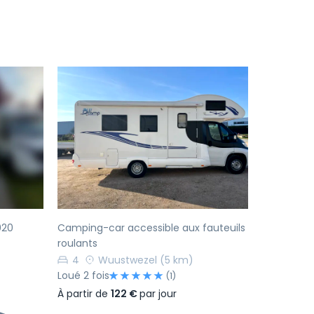
Suivant
Précédent
Suivant
020
Camping-car accessible aux fauteuils
roulants
4
Wuustwezel
(5 km)
Loué 2 fois
(1)
À partir de
122 €
par jour