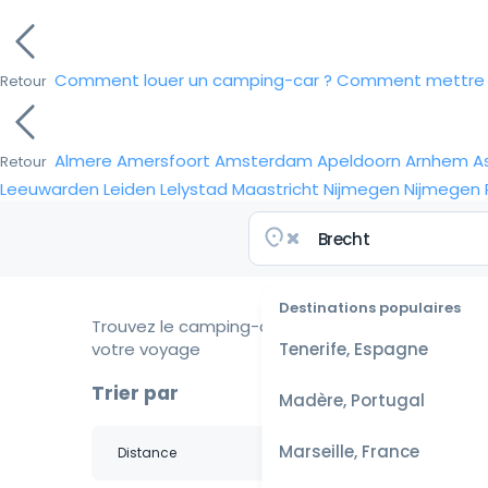
Comment louer un camping-car ?
Comment mettre e
Retour
Almere
Amersfoort
Amsterdam
Apeldoorn
Arnhem
A
Retour
Leeuwarden
Leiden
Lelystad
Maastricht
Nijmegen
Nijmegen
Destinations populaires
Trouvez le camping-car idéal pour
votre voyage
Tenerife, Espagne
Trier par
Madère, Portugal
Marseille, France