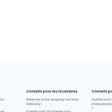
Conseils pour les locataires
Conseils po
 en
Réservez votre camping-car avec
Quelles sont 
Goboony !
d’assurance 
?
 en
Quelles sont les étapes pour