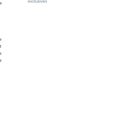
exclusives
e
e
t
s
s
7