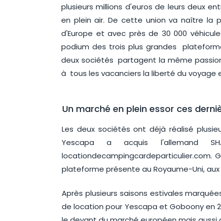
plusieurs millions d'euros de leurs deux en
en plein air. De cette union va naître la
d'Europe et avec près de 30 000 véhicules
podium des trois plus grandes plateforme
deux sociétés partagent la même passion p
à tous les vacanciers la liberté du voyag
Un marché en plein essor ces derni
Les deux sociétés ont déjà réalisé plusi
Yescapa a acquis l'allemand SHA
locationdecampingcardeparticulier.com. 
plateforme présente au Royaume-Uni, aux 
Après plusieurs saisons estivales marqué
de location pour Yescapa et Goboony en 20
le devant du marché européen mais aussi d