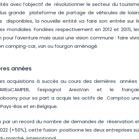
tités avec l’objectif de révolutionner le secteur du tourism
 plus grande plateforme de partage de véhicules de loisir
 disponibles, la nouvelle entité va faire son entrée sur l
s mondiales. Fondées respectivement en 2012 et 2015, le
our l'aventure mais aussi une vision commune : faire vivr
e en camping-car, van ou fourgon aménagé.
ères années
eurs acquisitions à succès au cours des dernières années 
REaCAMPER, l'espagnol AreaVan et le françai
Goboony pour sa part a acquis les actifs de Camptoo un
Pays-Bas et en Belgique.
es par un record du nombre de demandes de réservation e
22 (+50%), cette fusion positionne les deux entreprises su
u marché international :