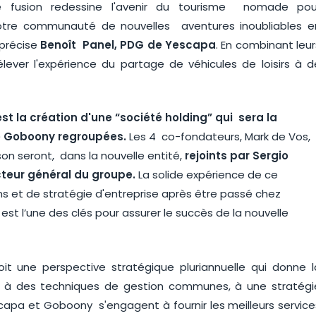
e fusion redessine l'avenir du tourisme nomade pou
 notre communauté de nouvelles aventures inoubliables e
précise
Benoît Panel, PDG de Yescapa
. En combinant leur
élever l'expérience du partage de véhicules de loisirs à d
st la création d'une “société holding” qui sera la
de Goboony regroupées.
Les 4 co-fondateurs, Mark de Vos,
nson seront, dans la nouvelle entité,
rejoints par Sergio
cteur général du groupe.
La solide expérience de ce
ns et de stratégie d'entreprise après être passé chez
st l’une des clés pour assurer le succès de la nouvelle
oit une perspective stratégique pluriannuelle qui donne l
te, à des techniques de gestion communes, à une stratégi
scapa et Goboony s'engagent à fournir les meilleurs service