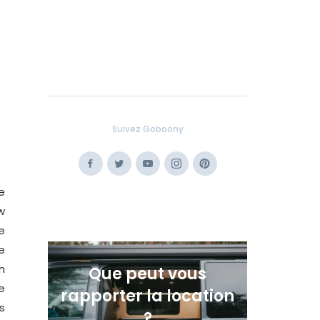
Suivez Goboony
Facebook
Twitter
Youtube
Instagram
Pinterest
e
w
e
e
n
Que peut vous
e
rapporter la location
s
?