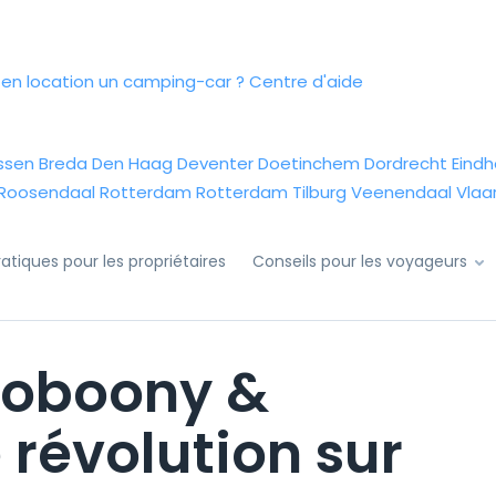
n location un camping-car ?
Centre d'aide
ssen
Breda
Den Haag
Deventer
Doetinchem
Dordrecht
Eind
Roosendaal
Rotterdam
Rotterdam
Tilburg
Veenendaal
Vlaa
atiques pour les propriétaires
Conseils pour les voyageurs
Goboony &
 révolution sur