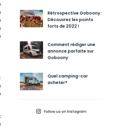
e
s
Rétrospective Goboony :
Découvrez les points
e
forts de 2022 !
s
e
Comment rédiger une
annonce parfaite sur
Goboony
Quel camping-car
:
acheter?
s
e
Follow us on Instagram
t
r