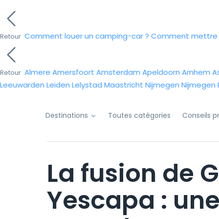
Comment louer un camping-car ?
Comment mettre e
Retour
Almere
Amersfoort
Amsterdam
Apeldoorn
Arnhem
A
Retour
Leeuwarden
Leiden
Lelystad
Maastricht
Nijmegen
Nijmegen
Destinations
Toutes catégories
Conseils pr
La fusion de 
Yescapa : une