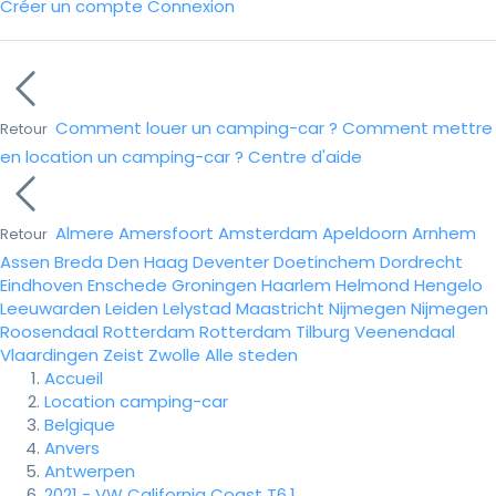
Créer un compte
Connexion
Comment louer un camping-car ?
Comment mettre
Retour
en location un camping-car ?
Centre d'aide
Almere
Amersfoort
Amsterdam
Apeldoorn
Arnhem
Retour
Assen
Breda
Den Haag
Deventer
Doetinchem
Dordrecht
Eindhoven
Enschede
Groningen
Haarlem
Helmond
Hengelo
Leeuwarden
Leiden
Lelystad
Maastricht
Nijmegen
Nijmegen
Roosendaal
Rotterdam
Rotterdam
Tilburg
Veenendaal
Vlaardingen
Zeist
Zwolle
Alle steden
Accueil
Location camping-car
Belgique
Anvers
Antwerpen
2021 - VW California Coast T6.1