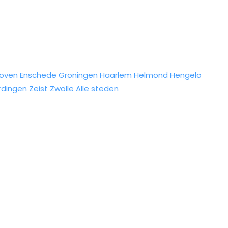
hoven
Enschede
Groningen
Haarlem
Helmond
Hengelo
rdingen
Zeist
Zwolle
Alle steden