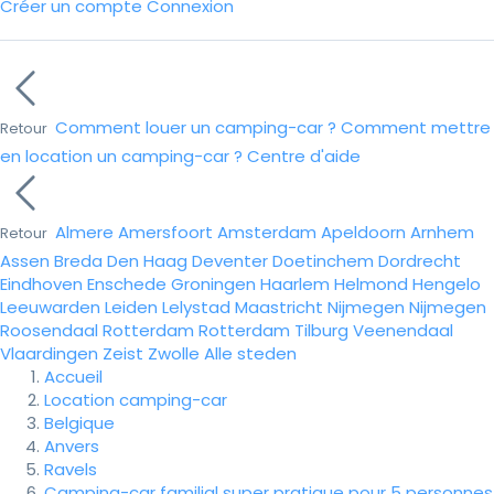
Créer un compte
Connexion
Comment louer un camping-car ?
Comment mettre
Retour
en location un camping-car ?
Centre d'aide
Almere
Amersfoort
Amsterdam
Apeldoorn
Arnhem
Retour
Assen
Breda
Den Haag
Deventer
Doetinchem
Dordrecht
Eindhoven
Enschede
Groningen
Haarlem
Helmond
Hengelo
Leeuwarden
Leiden
Lelystad
Maastricht
Nijmegen
Nijmegen
Roosendaal
Rotterdam
Rotterdam
Tilburg
Veenendaal
Vlaardingen
Zeist
Zwolle
Alle steden
Accueil
Location camping-car
Belgique
Anvers
Ravels
Camping-car familial super pratique pour 5 personnes