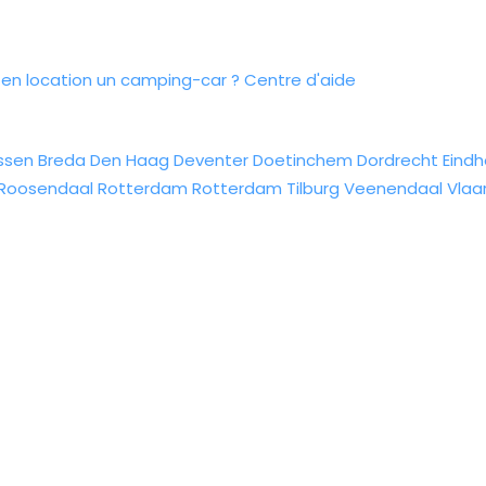
n location un camping-car ?
Centre d'aide
ssen
Breda
Den Haag
Deventer
Doetinchem
Dordrecht
Eind
Roosendaal
Rotterdam
Rotterdam
Tilburg
Veenendaal
Vlaa