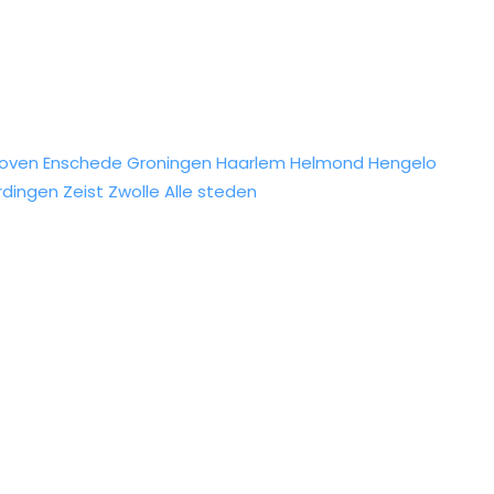
hoven
Enschede
Groningen
Haarlem
Helmond
Hengelo
rdingen
Zeist
Zwolle
Alle steden