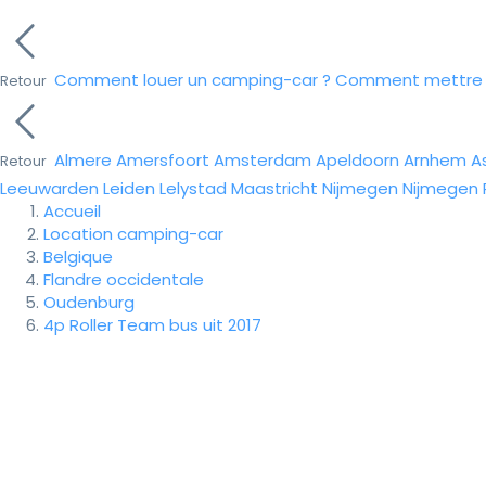
Comment louer un camping-car ?
Comment mettre e
Retour
Almere
Amersfoort
Amsterdam
Apeldoorn
Arnhem
A
Retour
Leeuwarden
Leiden
Lelystad
Maastricht
Nijmegen
Nijmegen
Accueil
Location camping-car
Belgique
Flandre occidentale
Oudenburg
4p Roller Team bus uit 2017