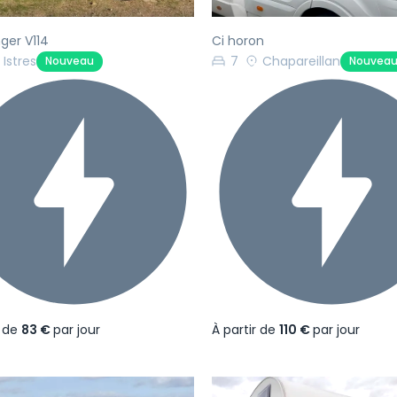
ger V114
Ci horon
Istres
7
Chapareillan
Nouveau
Nouvea
r de
83 €
par jour
À partir de
110 €
par jour