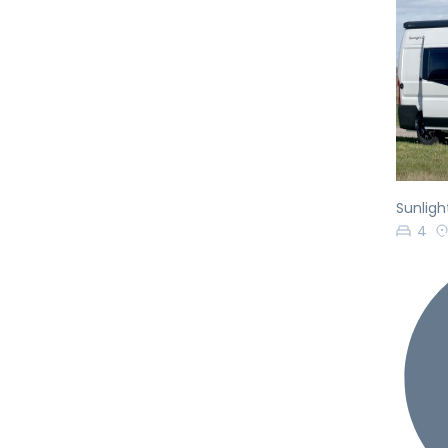
Pr
Sunlight
4