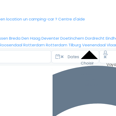
n location un camping-car ?
Centre d'aide
ssen
Breda
Den Haag
Deventer
Doetinchem
Dordrecht
Eind
Roosendaal
Rotterdam
Rotterdam
Tilburg
Veenendaal
Vlaa
Choisir
les
dates
pour les
meilleurs
tarifs