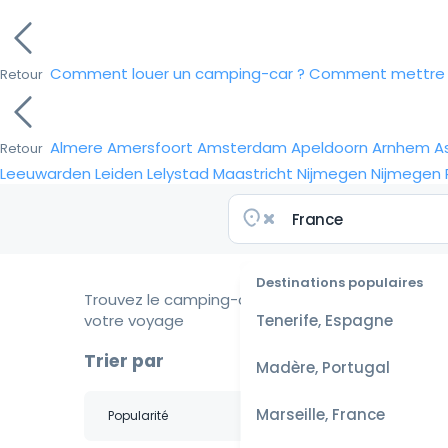
Comment louer un camping-car ?
Comment mettre e
Retour
Almere
Amersfoort
Amsterdam
Apeldoorn
Arnhem
A
Retour
Leeuwarden
Leiden
Lelystad
Maastricht
Nijmegen
Nijmegen
Destinations populaires
Trouvez le camping-car idéal pour
votre voyage
Tenerife, Espagne
Trier par
Madère, Portugal
Marseille, France