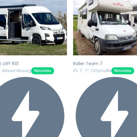
écédent
Suivant
Précédent
 cliff 601
Roller Team 7
Wissembourg
7
Ottonville
Nouveau
Nouveau