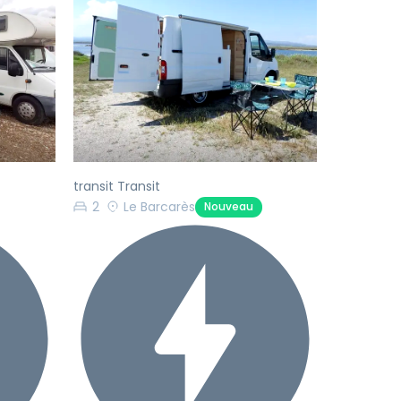
Suivant
Précédent
Suivant
transit Transit
2
Le Barcarès
Nouveau