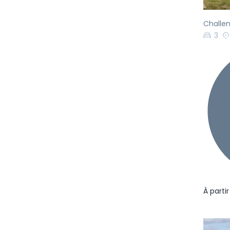
Challen
3
À parti