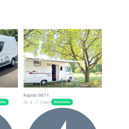
Suivant
Précédent
Suivant
Rapido 987 F
4
Caen
eau
Nouveau