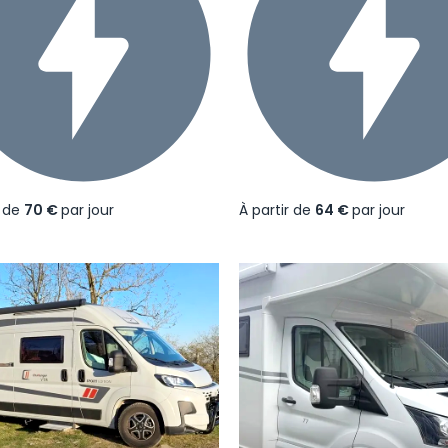
r de
70 €
par jour
À partir de
64 €
par jour
écédent
Suivant
Précédent