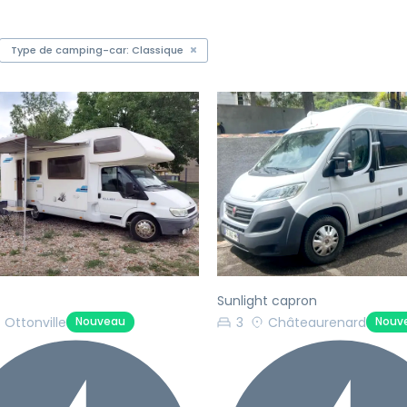
Type de camping-car: Classique
écédent
Suivant
Précédent
Sunlight capron
Ottonville
3
Châteaurenard
Nouveau
Nouv