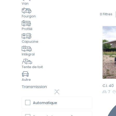
Van
0
Filtres
Fourgon
Profilé
Capucine
Intégral
Pr
Tente de toit
Autre
C.I. 40
Transmission
7
Automatique