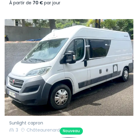
À partir de
70 €
par jour
Sunlight capron
3
Châteaurenard
Nouveau