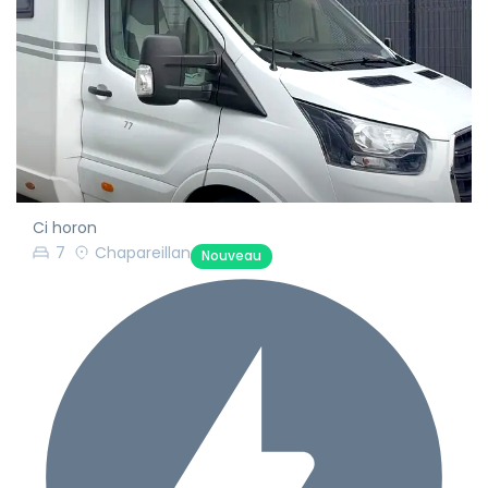
Ci horon
7
Chapareillan
Nouveau