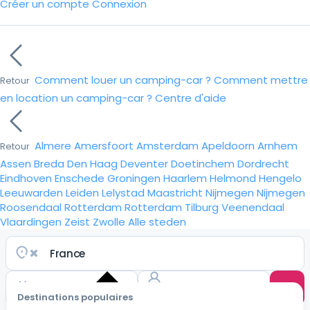
Créer un compte
Connexion
Comment louer un camping-car ?
Comment mettre
Retour
en location un camping-car ?
Centre d'aide
Almere
Amersfoort
Amsterdam
Apeldoorn
Arnhem
Retour
Assen
Breda
Den Haag
Deventer
Doetinchem
Dordrecht
Eindhoven
Enschede
Groningen
Haarlem
Helmond
Hengelo
Leeuwarden
Leiden
Lelystad
Maastricht
Nijmegen
Nijmegen
Roosendaal
Rotterdam
Rotterdam
Tilburg
Veenendaal
Vlaardingen
Zeist
Zwolle
Alle steden
Destinations populaires
Choisir