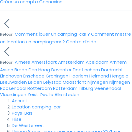
Créer un compte
Connexion
Comment louer un camping-car ?
Comment mettre
Retour
en location un camping-car ?
Centre d'aide
Almere
Amersfoort
Amsterdam
Apeldoorn
Arnhem
Retour
Assen
Breda
Den Haag
Deventer
Doetinchem
Dordrecht
Eindhoven
Enschede
Groningen
Haarlem
Helmond
Hengelo
Leeuwarden
Leiden
Lelystad
Maastricht
Nijmegen
Nijmegen
Roosendaal
Rotterdam
Rotterdam
Tilburg
Veenendaal
Vlaardingen
Zeist
Zwolle
Alle steden
Accueil
Location camping-car
Pays-Bas
Frise
De Westereen
Unique 8 pers. camping-car avec garage XXXL sur