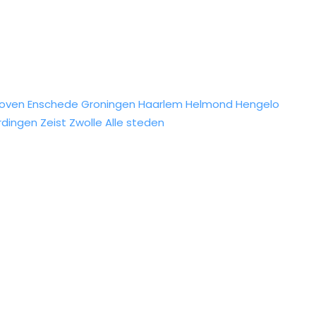
hoven
Enschede
Groningen
Haarlem
Helmond
Hengelo
rdingen
Zeist
Zwolle
Alle steden