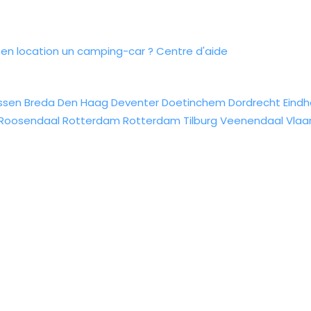
n location un camping-car ?
Centre d'aide
ssen
Breda
Den Haag
Deventer
Doetinchem
Dordrecht
Eind
Roosendaal
Rotterdam
Rotterdam
Tilburg
Veenendaal
Vlaa