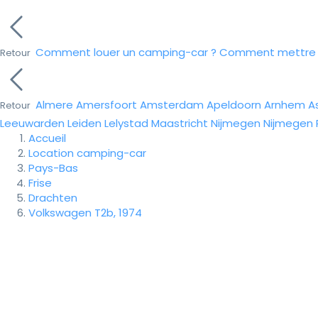
Comment louer un camping-car ?
Comment mettre e
Retour
Almere
Amersfoort
Amsterdam
Apeldoorn
Arnhem
A
Retour
Leeuwarden
Leiden
Lelystad
Maastricht
Nijmegen
Nijmegen
Accueil
Location camping-car
Pays-Bas
Frise
Drachten
Volkswagen T2b, 1974