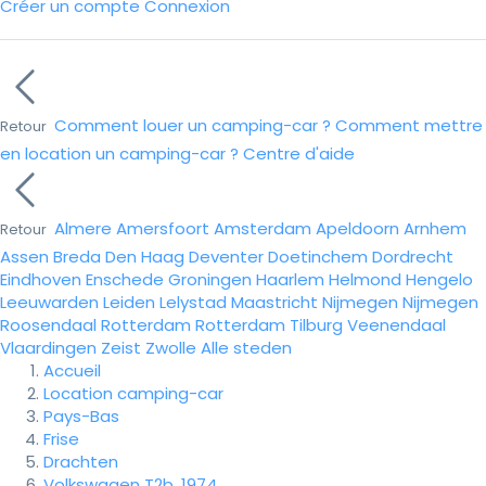
Créer un compte
Connexion
Comment louer un camping-car ?
Comment mettre
Retour
en location un camping-car ?
Centre d'aide
Almere
Amersfoort
Amsterdam
Apeldoorn
Arnhem
Retour
Assen
Breda
Den Haag
Deventer
Doetinchem
Dordrecht
Eindhoven
Enschede
Groningen
Haarlem
Helmond
Hengelo
Leeuwarden
Leiden
Lelystad
Maastricht
Nijmegen
Nijmegen
Roosendaal
Rotterdam
Rotterdam
Tilburg
Veenendaal
Vlaardingen
Zeist
Zwolle
Alle steden
Accueil
Location camping-car
Pays-Bas
Frise
Drachten
Volkswagen T2b, 1974