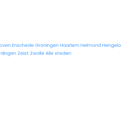
hoven
Enschede
Groningen
Haarlem
Helmond
Hengelo
rdingen
Zeist
Zwolle
Alle steden