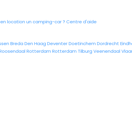
n location un camping-car ?
Centre d'aide
ssen
Breda
Den Haag
Deventer
Doetinchem
Dordrecht
Eind
Roosendaal
Rotterdam
Rotterdam
Tilburg
Veenendaal
Vlaa