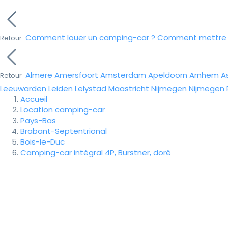
Comment louer un camping-car ?
Comment mettre e
Retour
Almere
Amersfoort
Amsterdam
Apeldoorn
Arnhem
A
Retour
Leeuwarden
Leiden
Lelystad
Maastricht
Nijmegen
Nijmegen
Accueil
Location camping-car
Pays-Bas
Brabant-Septentrional
Bois-le-Duc
Camping-car intégral 4P, Burstner, doré