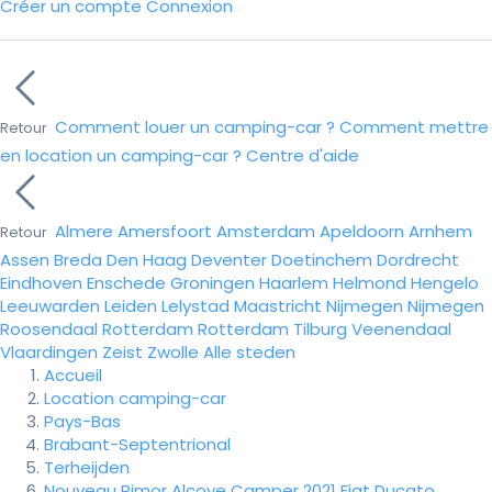
Créer un compte
Connexion
Comment louer un camping-car ?
Comment mettre
Retour
en location un camping-car ?
Centre d'aide
Almere
Amersfoort
Amsterdam
Apeldoorn
Arnhem
Retour
Assen
Breda
Den Haag
Deventer
Doetinchem
Dordrecht
Eindhoven
Enschede
Groningen
Haarlem
Helmond
Hengelo
Leeuwarden
Leiden
Lelystad
Maastricht
Nijmegen
Nijmegen
Roosendaal
Rotterdam
Rotterdam
Tilburg
Veenendaal
Vlaardingen
Zeist
Zwolle
Alle steden
Accueil
Location camping-car
Pays-Bas
Brabant-Septentrional
Terheijden
Nouveau Rimor Alcove Camper 2021 Fiat Ducato