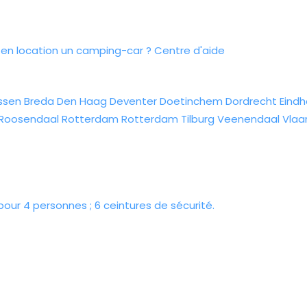
n location un camping-car ?
Centre d'aide
ssen
Breda
Den Haag
Deventer
Doetinchem
Dordrecht
Eind
Roosendaal
Rotterdam
Rotterdam
Tilburg
Veenendaal
Vlaa
our 4 personnes ; 6 ceintures de sécurité.