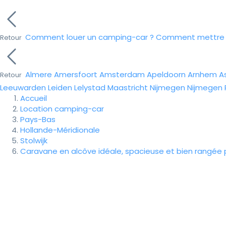
Comment louer un camping-car ?
Comment mettre e
Retour
Almere
Amersfoort
Amsterdam
Apeldoorn
Arnhem
A
Retour
Leeuwarden
Leiden
Lelystad
Maastricht
Nijmegen
Nijmegen
Accueil
Location camping-car
Pays-Bas
Hollande-Méridionale
Stolwijk
Caravane en alcôve idéale, spacieuse et bien rangée p