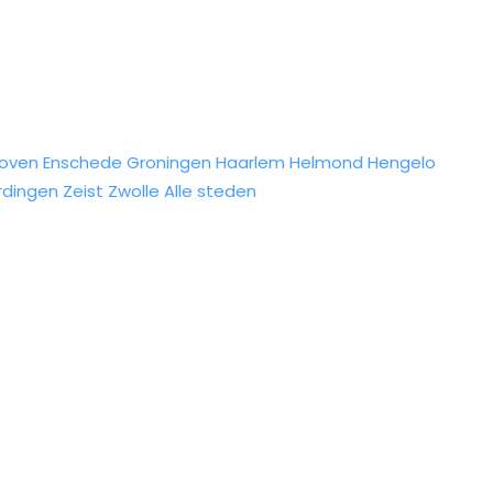
hoven
Enschede
Groningen
Haarlem
Helmond
Hengelo
rdingen
Zeist
Zwolle
Alle steden