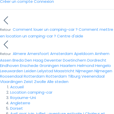
Créer un compte
Connexion
Comment louer un camping-car ?
Comment mettre
Retour
en location un camping-car ?
Centre d'aide
Almere
Amersfoort
Amsterdam
Apeldoorn
Arnhem
Retour
Assen
Breda
Den Haag
Deventer
Doetinchem
Dordrecht
Eindhoven
Enschede
Groningen
Haarlem
Helmond
Hengelo
Leeuwarden
Leiden
Lelystad
Maastricht
Nijmegen
Nijmegen
Roosendaal
Rotterdam
Rotterdam
Tilburg
Veenendaal
Vlaardingen
Zeist
Zwolle
Alle steden
Accueil
Location camping-car
Royaume-Uni
Angleterre
Dorset
Avril, mai, juin, juillet : aventure estivale ! Chaleur et