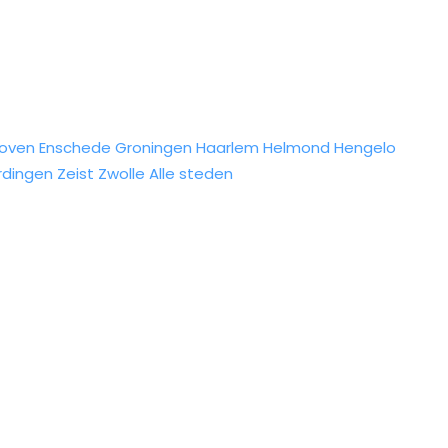
hoven
Enschede
Groningen
Haarlem
Helmond
Hengelo
rdingen
Zeist
Zwolle
Alle steden