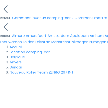
Comment louer un camping-car ?
Comment mettre e
Retour
Almere
Amersfoort
Amsterdam
Apeldoorn
Arnhem
A
Retour
Leeuwarden
Leiden
Lelystad
Maastricht
Nijmegen
Nijmegen
Accueil
Location camping-car
Belgique
Anvers
Berlaar
Nouveau Roller Team ZEFIRO 267 INT