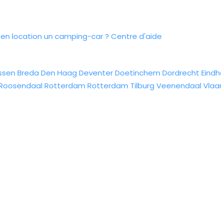
n location un camping-car ?
Centre d'aide
ssen
Breda
Den Haag
Deventer
Doetinchem
Dordrecht
Eind
Roosendaal
Rotterdam
Rotterdam
Tilburg
Veenendaal
Vlaa