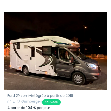
Ford 2P semi-intégrée à partir de 2019
2
Grimbergen
Nouveau
À partir de
104 €
par jour