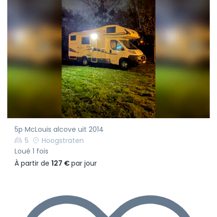
5p McLouis alcove uit 2014
5
Hoogstraten
Loué 1 fois
À partir de
127 €
par jour