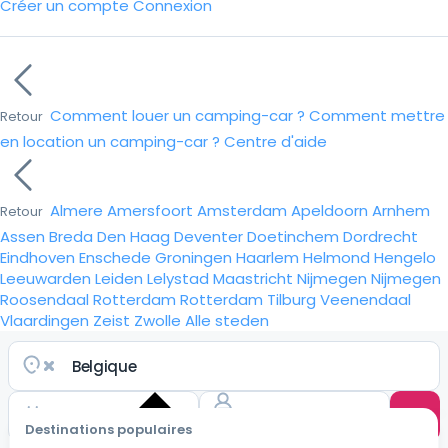
Créer un compte
Connexion
Comment louer un camping-car ?
Comment mettre
Retour
en location un camping-car ?
Centre d'aide
Almere
Amersfoort
Amsterdam
Apeldoorn
Arnhem
Retour
Assen
Breda
Den Haag
Deventer
Doetinchem
Dordrecht
Eindhoven
Enschede
Groningen
Haarlem
Helmond
Hengelo
Leeuwarden
Leiden
Lelystad
Maastricht
Nijmegen
Nijmegen
Roosendaal
Rotterdam
Rotterdam
Tilburg
Veenendaal
Vlaardingen
Zeist
Zwolle
Alle steden
Destinations populaires
Choisir